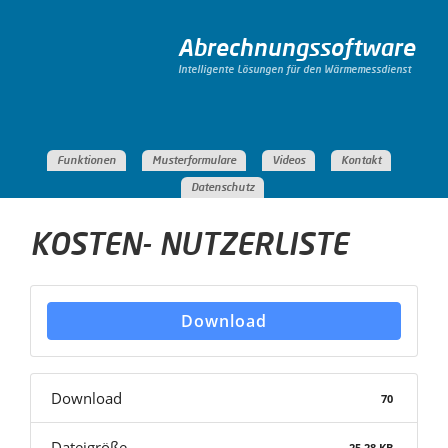
Abrechnungssoftware
Intelligente Lösungen für den Wärmemessdienst
Funktionen
Musterformulare
Videos
Kontakt
Datenschutz
KOSTEN- NUTZERLISTE
Download
Download
70
Dateigröße
25.28 KB