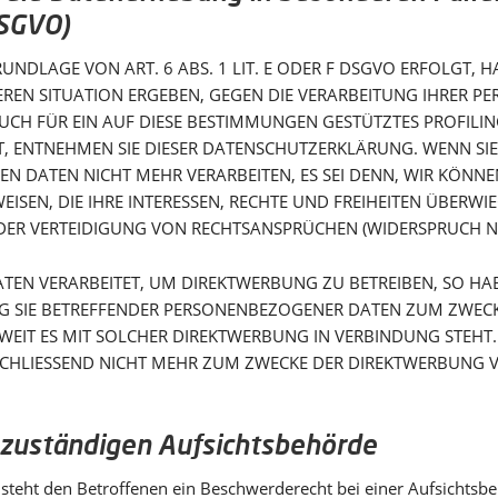
DSGVO)
DLAGE VON ART. 6 ABS. 1 LIT. E ODER F DSGVO ERFOLGT, HAB
DEREN SITUATION ERGEBEN, GEGEN DIE VERARBEITUNG IHRER 
AUCH FÜR EIN AUF DIESE BESTIMMUNGEN GESTÜTZTES PROFILIN
T, ENTNEHMEN SIE DIESER DATENSCHUTZERKLÄRUNG. WENN SI
N DATEN NICHT MEHR VERARBEITEN, ES SEI DENN, WIR KÖN
ISEN, DIE IHRE INTERESSEN, RECHTE UND FREIHEITEN ÜBERWI
 VERTEIDIGUNG VON RECHTSANSPRÜCHEN (WIDERSPRUCH NAC
N VERARBEITET, UM DIREKTWERBUNG ZU BETREIBEN, SO HABEN
G SIE BETREFFENDER PERSONENBEZOGENER DATEN ZUM ZWEC
SOWEIT ES MIT SOLCHER DIREKTWERBUNG IN VERBINDUNG STEHT
CHLIESSEND NICHT MEHR ZUM ZWECKE DER DIREKTWERBUNG V
 zuständigen Aufsichts­behörde
steht den Betroffenen ein Beschwerderecht bei einer Aufsichtsbe