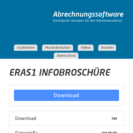
Abrechnungssoftware
Intelligente Lösungen für den Wärmemessdienst
Funktionen
Musterformulare
Videos
Kontakt
Datenschutz
ERAS1 INFOBROSCHÜRE
Download
Download
134
Dateigröße
834.89 KB